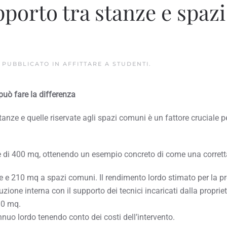
pporto tra stanze e spazi
. PUBBLICATO IN
AFFITTARE A STUDENTI
.
può fare la differenza
e stanze e quelle riservate agli spazi comuni è un fattore cruciale 
di 400 mq, ottenendo un esempio concreto di come una corretta d
e e 210 mq a spazi comuni. Il rendimento lordo stimato per la pr
uzione interna con il supporto dei tecnici incaricati dalla proprie
30 mq.
annuo lordo tenendo conto dei costi dell’intervento.