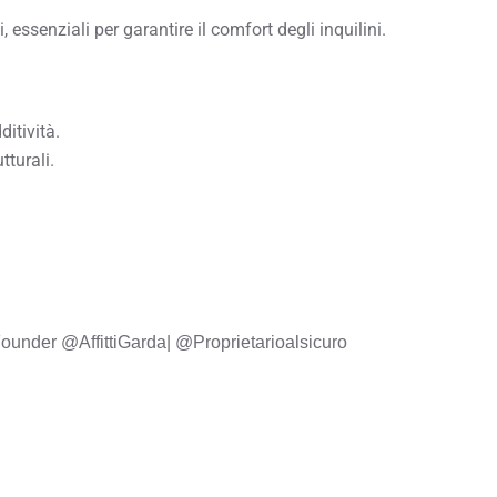
essenziali per garantire il comfort degli inquilini.
ditività.
tturali.
Founder @AffittiGarda| @Proprietarioalsicuro