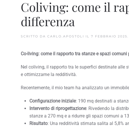
Coliving: come il ra
differenza
SCRITTO DA
CARLO.APOSTOLI
IL
7 FEBBRAIO 2025
Co-living: come il rapporto tra stanze e spazi comuni 
Nel coliving, il rapporto tra le superfici destinate all
e ottimizzarne la redditività.
Recentemente, il mio team ha analizzato un immobile 
Configurazione iniziale
: 190 mq destinati a stanz
Intervento di riprogettazione
: Rivedendo la distrib
stanze a 270 mq e a ridurre gli spazi comuni a 1
Risultato
: Una redditività stimata salita al 5,8% 